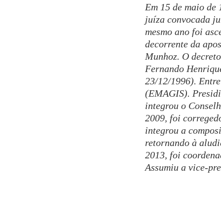
Em 15 de maio de
juíza convocada ju
mesmo ano foi asce
decorrente da apo
Munhoz. O decreto
Fernando Henrique
23/12/1996). Entre
(EMAGIS). Presidiu
integrou o Consel
2009, foi correged
integrou a composi
retornando à aludi
2013, foi coorden
Assumiu a vice-pr