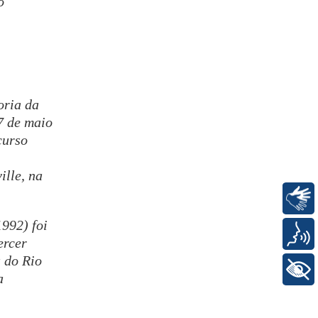
o
oria da
7 de maio
curso
ille, na
Libras
992) foi
Voz
ercer
a do Rio
+ Acessibilidade
a