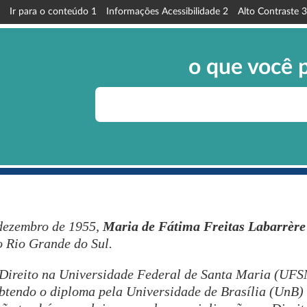
Ir para o conteúdo
1
Informações Acessibilidade
2
Alto Contraste
3
o que você 
dezembro de 1955,
Maria de Fátima Freitas Labarrère
o Rio Grande do Sul.
e Direito na Universidade Federal de Santa Maria (UF
obtendo o diploma pela Universidade de Brasília (UnB)