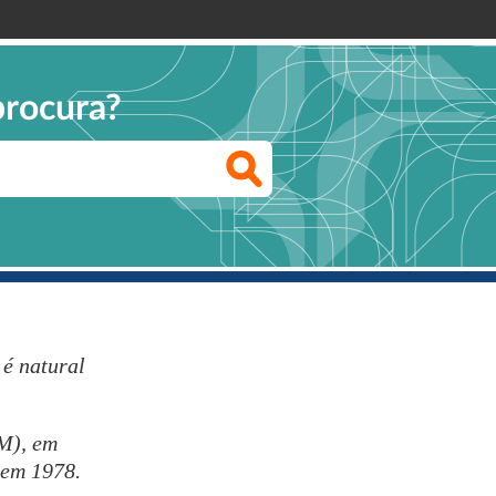
procura?
é natural
SM), em
 em 1978.