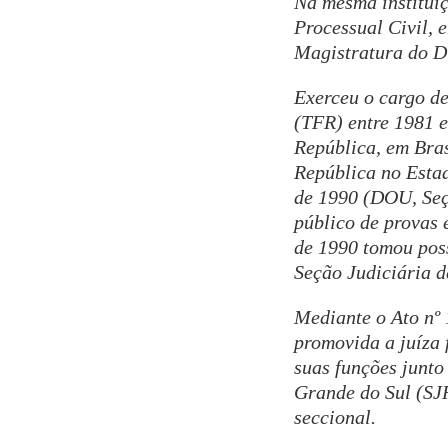
Na mesma institui
Processual Civil, 
Magistratura do Di
Exerceu o cargo de
(TFR) entre 1981 
República, em Bras
República no Esta
de 1990 (DOU, Seç
público de provas 
de 1990 tomou poss
Seção Judiciária d
Mediante o Ato nº 
promovida a juíza 
suas funções junto
Grande do Sul (SJR
seccional.