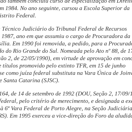
ção também concluiu curso de especialização em Direit
em 1984. No ano seguinte, cursou a Escola Superior da
strito Federal.
 Técnico Judiciário do Tribunal Federal de Recursos
e 1987, ano em que assumiu o cargo de Procuradora da
ília. Em 1990 foi removida, a pedido, para a Procurad
do do Rio Grande do Sul. Nomeada pelo Ato nº 88, de 1
ão 2, de 22/05/1990), em virtude de aprovação em con
e títulos promovido pelo extinto TFR, em 15 de junho
e como juíza federal substituta na Vara Única de Joinv
e Santa Catarina (SJSC).
164, de 14 de setembro de 1992 (DOU, Seção 2, 17/09/1
federal, pelo critério de merecimento, e designada a ex
 à 6ª Vara Federal de Porto Alegre, na Seção Judiciári
S). Em 1995 exerceu a vice-direção do Foro da aludid