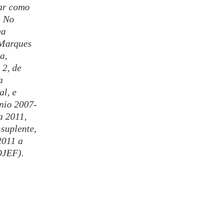
ar como
. No
ga
 Marques
a,
2, de
a
al, e
nio 2007-
a 2011,
suplente,
2011 a
OJEF).