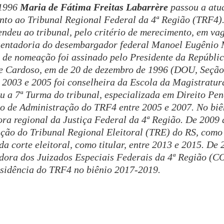
 1996
Maria de Fátima Freitas Labarrère
passou a atu
nto ao Tribunal Regional Federal da 4ª Região (TRF4)
ndeu ao tribunal, pelo critério de merecimento, em va
sentadoria do desembargador federal Manoel Eugênio
 de nomeação foi assinado pelo Presidente da Repúblic
 Cardoso, em de 20 de dezembro de 1996 (DOU, Seção 
 2003 e 2005 foi conselheira da Escola da Magistratur
 a 7ª Turma do tribunal, especializada em Direito Pen
ho de Administração do TRF4 entre 2005 e 2007. No biê
ora regional da Justiça Federal da 4ª Região. De 2009 
ção do Tribunal Regional Eleitoral (TRE) do RS, como 
da corte eleitoral, como titular, entre 2013 e 2015. De 
adora dos Juizados Especiais Federais da 4ª Região (C
esidência do TRF4 no biênio 2017-2019.