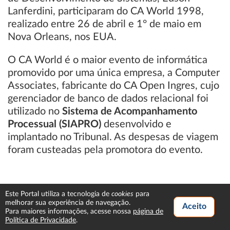
Lanferdini, participaram do CA World 1998,
realizado entre 26 de abril e 1° de maio em
Nova Orleans, nos EUA.
O CA World é o maior evento de informática
promovido por uma única empresa, a Computer
Associates, fabricante do CA Open Ingres, cujo
gerenciador de banco de dados relacional foi
utilizado no
Sistema de Acompanhamento
Processual (SIAPRO)
desenvolvido e
implantado no Tribunal. As despesas de viagem
foram custeadas pela promotora do evento.
cookies
Este Portal utiliza a tecnologia de
para
melhorar sua experiência de navegação.
Para maiores informações, acesse nossa
página de
Política de Privacidade
.