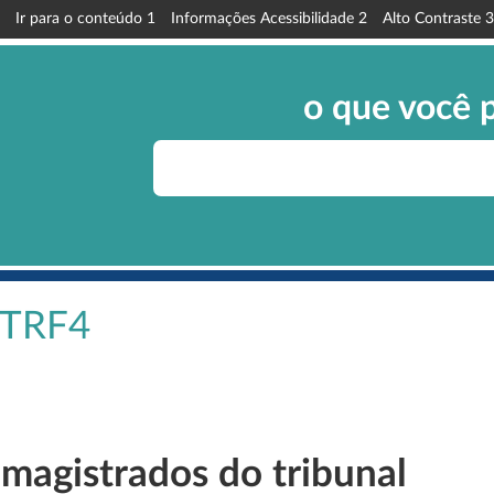
Ir para o conteúdo
1
Informações Acessibilidade
2
Alto Contraste
3
o que você 
o TRF4
 magistrados do tribunal