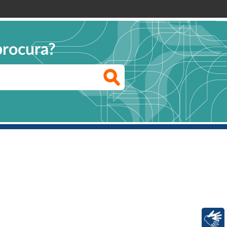
procura?
Libras