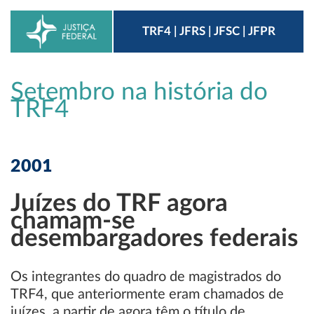
TRF4 | JFRS | JFSC | JFPR
Setembro na história do
TRF4
2001
Juízes do TRF agora
chamam-se
desembargadores federais
Os integrantes do quadro de magistrados do
TRF4, que anteriormente eram chamados de
juízes, a partir de agora têm o título de