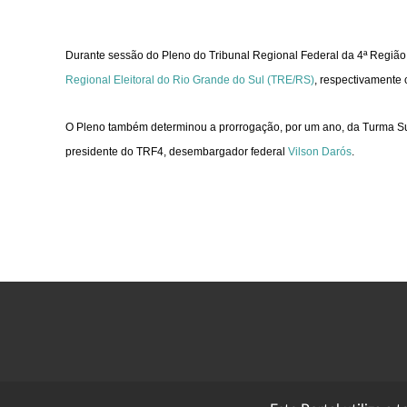
Durante sessão do Pleno do Tribunal Regional Federal da 4ª Regiã
Regional Eleitoral do Rio Grande do Sul (TRE/RS)
, respectivamente
O Pleno também determinou a prorrogação, por um ano, da Turma Supl
presidente do TRF4, desembargador federal
Vilson Darós
.