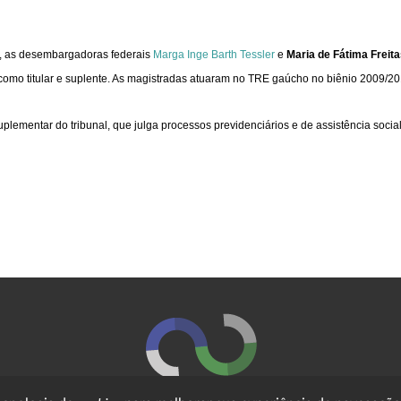
o, as desembargadoras federais
Marga Inge Barth Tessler
e
Maria de Fátima Freit
 como titular e suplente. As magistradas atuaram no TRE gaúcho no biênio 2009/
ementar do tribunal, que julga processos previdenciários e de assistência social