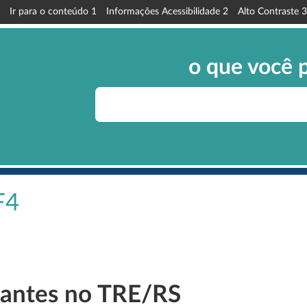
Ir para o conteúdo
1
Informações Acessibilidade
2
Alto Contraste
3
o que você 
F4
tantes no TRE/RS