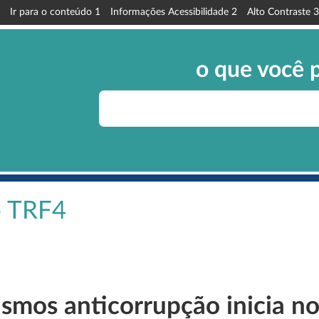
Ir para o conteúdo
1
Informações Acessibilidade
2
Alto Contraste
3
o que você 
o TRF4
smos anticorrupção inicia no